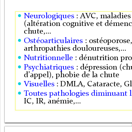
Neurologiques 
: AVC, maladies

(altération cognitive et démen
chute,
…
Ostéoarticulaires 
: ostéoporose,

arthropathies douloureuses,
…
Nutritionnelle
: dénutrition pr

Psychiatriques 
: dépression (c

d
’
appel), phobie de la chute
Visuelles
: DMLA, Cataracte, 

Toutes pathologies diminuant le

IC, IR, anémie,
…