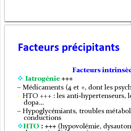
Facteurs précipitants
Facteurs intrinsèq
Iatrogénie
+++ 
: 

– Médicaments (
4 
et +, dont les psyc
– 
HTO +++ : les anti-hypertenseurs, l
dopa
…
– Hypoglycémiants, troubles métaboli
conductions
HTO 
: +++
(hypovolémie, dysauton
