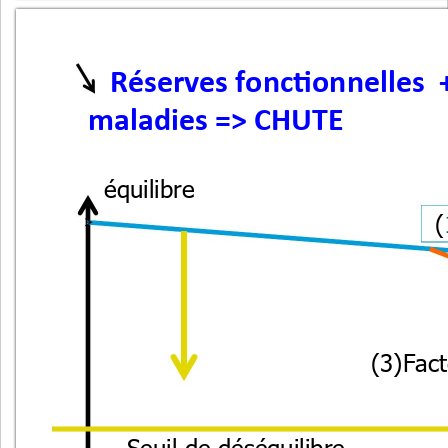
Réserves fonctionnelles  +
maladies => CHUTE
équilibre
(
(3)Fact
Seuil de déséquilibre