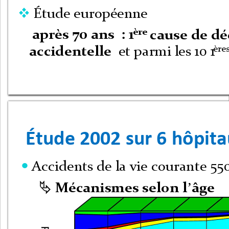
Étude européenne 

ère
après 70 ans  : 1
cause de dé
ère
accidentelle
et parmi les 10 1
Étude 
2002 
sur 
6 
hôpita
Accidents de la vie courante 55

’
Mécanismes selon l
âge
