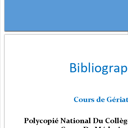
Bibliogra
Cours de Gériat
Polycopié National Du Collè