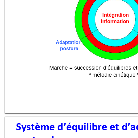
Intégration 
informations
Adaptation 
posture
Marche = succession d
’
équilibres e
mélodie cinétique
«
Système d
’
équilibre et d
’
a