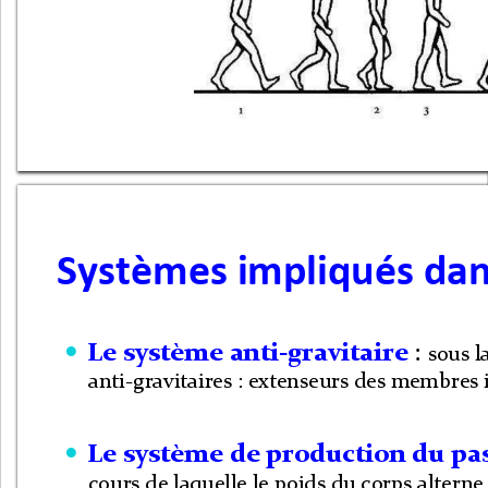
Systèmes impliqués dan
Le système anti-gravitaire 
: 
sous l

anti-gravitaires : extenseurs des membres i
Le système de production du pas

cours de laquelle le poids du corps alterne