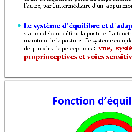
l
’
autre, par l
’
intermédiaire d
’
un  appui mo
’
’
Le système d
équilibre et d
adap

station debout définit la posture. La fonct
maintien de la posture. Ce système complex
: 
vue,  syst
de 
4 
modes de perceptions 
proprioceptives et voies sensitiv
Fonction d
’
équil