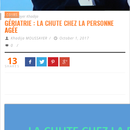
COURS
Dr Moussayer Khadija
GÉRIATRIE : LA CHUTE CHEZ LA PERSONNE
AGÉE
Khadija MOUSSAYER
/
October 1, 2017
0
/
13
SHARES