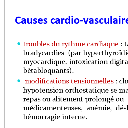
Causes cardio-vasculair
troubles du rythme cardiaque 
: 

bradycardies  (par hyperthyroïdi
myocardique, intoxication digita
bêtabloquants). 
modifications tensionnelles 
: ch

hypotension orthostatique se man
repas ou alitement prolongé ou  
médicamenteuses,  anémie,  désh
hémorragie interne. 