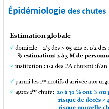
Épidémiologie
des chutes
Estimation globale
domicile  : 1/
3 
des 
> 
65 ans et 1/
2 
des 

estimation: 
2 
à 
3 
M de personne

institution : 1/
2 
des PA chutent 1f/an 

ers 
parmi les 1
motifs d
’
arrivée aux urg

ère
après 1
chute:  
20 
à 
30 
% ont 
ou 


risque de décès 

risque nouvelle ch