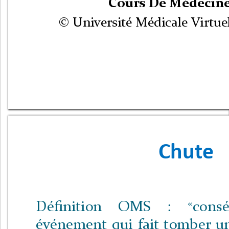
Cours De Médecine
© Université Médicale Virtue
Chute
«
Définition
OMS
:
cons
événement
qui
fait
tomber
u