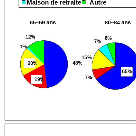
Maison de retraite
Autre
65
–
69 
ans
80
–
84 
ans
12
%
6%
7%
1%
15%
48
%
20
%
65%
7%
19
%