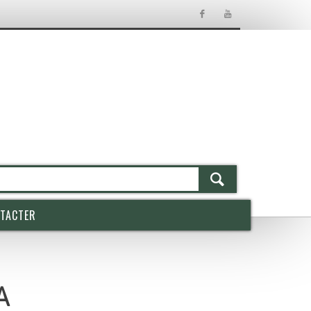
TACTER
A