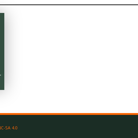
T
C-SA 4.0